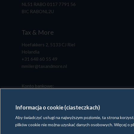
NL51 RABO 0117 7791 56
BIC RABONL2U
Tax & More
Hoefakkers 2, 5133 CJ Riel
Holandia
+31 648 60 55 49
mmiler@taxandmore.nl
Konto bankowe:
NL51 RABO 0117 7791 56
BIC RABONL2U
Informacja o cookie (ciasteczkach)
Aby świadczyć usługi na najwyższym poziomie, ta strona korzyst
plików cookie nie można uzyskać danych osobowych. Więcej o pl
Copyright © 2024 Tax & More | Wszelkie prawa zastrze