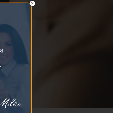
ki
.
iler