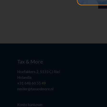
Tax & More
Hoefakkers 2, 5133 CJ Riel
Holandia
+31 648 60 55 49
mmiler@taxandmore.nl
Konto bankowe: