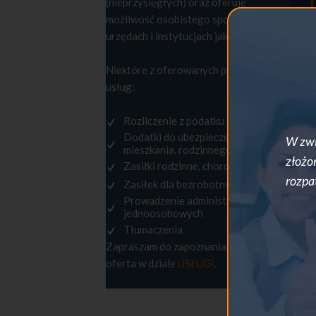
(nieprzysięgłych) oraz oferuję
możliwość osobistego spotkania w
urzędach i instytucjach jako tłumacz.
Niektóre z oferowanych przeze mnie
usług:
Rozliczenie z podatku
Dodatki do ubezpieczenia,
W zwi
mieszkania, rodzinnego
złożo
Zasiłki rodzinne, chorobowe
rozpa
Zasiłek dla bezrobotnych
Prowadzenie administracji firm
jednoosobowych
Tłumaczenia
Zapraszam do zapoznania się z pełną
oferta w dziale
USŁUGI
.