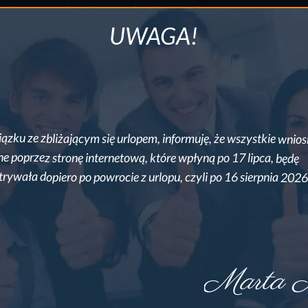
formularz
, a ja podam te zmiany do belastingu.
UWAGA!
Masz inne pytania dotyczące dodatku do mieszkania? Sprawdź w
dziale
FAQ
– najczęściej zadawane pytania. Prawdopodobnie
znajdziesz tam odpowiedź na swoje pytanie.
ązku ze zbliżającym się urlopem, informuję, że wszystkie wnios
ne poprzez stronę internetową, które wpłyną po 17 lipca, będę
trywała dopiero po powrocie z urlopu, czyli po 16 sierpnia 2026
Marta M