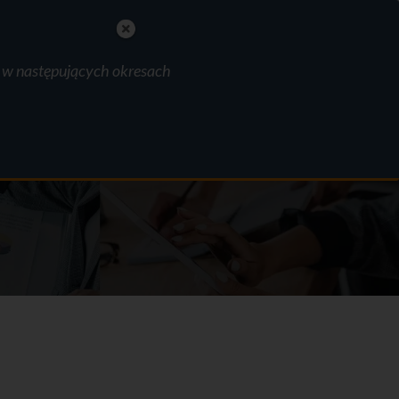
polski
English
Nederlands
e w następujących okresach
MAKE AN APPOINTMENT
ania
FAQ
Kontakt