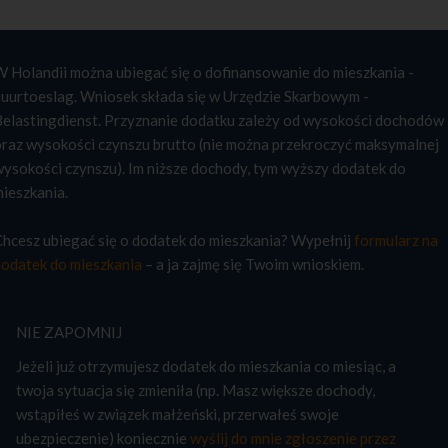
W Holandii można ubiegać się o dofinansowanie do mieszkania -
huurtoeslag. Wniosek składa się w Urzędzie Skarbowym -
Belastingdienst. Przyznanie dodatku zależy od wysokości dochodów
oraz wysokości czynszu brutto (nie można przekroczyć maksymalnej
wysokości czynszu). Im niższe dochody, tym wyższy dodatek do
mieszkania.
Chcesz ubiegać się o dodatek do mieszkania? Wypełnij
formularz na
dodatek do mieszkania
– a ja zajmę się Twoim wnioskiem.
NIE ZAPOMNIJ
Jeżeli już otrzymujesz dodatek do mieszkania co miesiąc, a
twoja sytuacja się zmieniła (np. Masz większe dochody,
wstąpiłeś w związek małżeński, przerwałeś swoje
ubezpieczenie) koniecznie
wyślij do mnie zgłoszenie przez