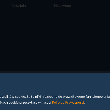
Niedziela
Nieczynne
a z plików cookie. Są to pliki niezbędne do prawidłowego funkcjonowania 
ikach cookie przeczytasz w naszej
Polityce Prywatności
.
żone
Warunki ogóln