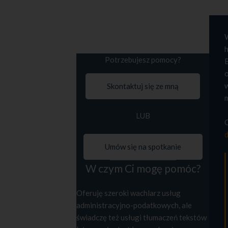
Potrzebujesz pomocy?
Skontaktuj się ze mną
LUB
Umów się na spotkanie
W czym Ci mogę pomóc?
Oferuję szeroki wachlarz usług
administracyjno-podatkowych, ale
świadczę też usługi tłumaczeń tekstów