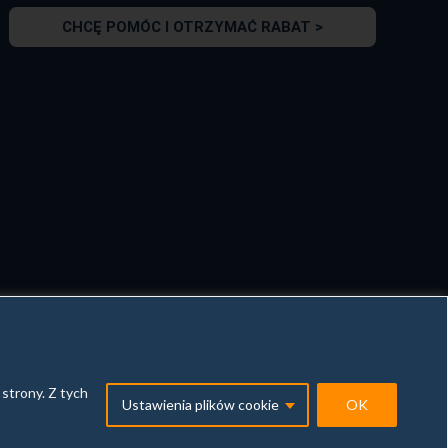
CHCĘ POMÓC I OTRZYMAĆ RABAT >
strony. Z tych
Ustawienia plików cookie
OK
e
Polityka prywatności
Zgłoszenie nielegalnych treści