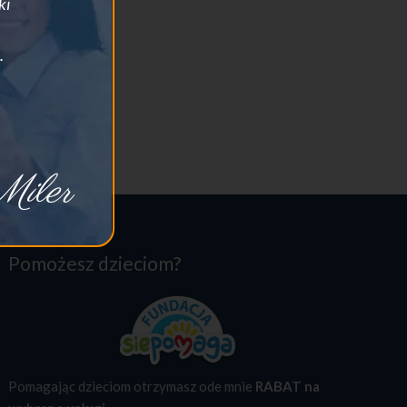
ki
.
iler
Pomożesz dzieciom?
Pomagając dzieciom otrzymasz ode mnie
RABAT na