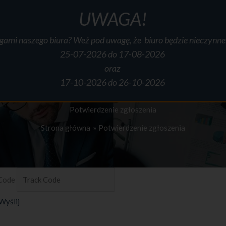
UWAGA!
ugami naszego biura? Weź pod uwagę, że biuro będzie nieczynn
O mnie
Usługi
Cennik
Informator
Formularze
Do pobr
25-07-2026 do 17-08-2026
oraz
17-10-2026 do 26-10-2026
Potwierdzenie zgłoszenia
Strona główna
Potwierdzenie zgłoszenia
 Code
Wyślij