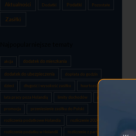
Aktualności
Podatki
Dodatki
Pozostałe
Zasiłki
Najpopularniejsze tematy
dodatek do mieszkania
akcja
dodatek do ubezpieczenia
dopłata do godzin
dzieci
długość i wysokość zasiłku
huurtoeslag
lata pracy poza Holandią
limity dochodów
pomoc
promocja
przeniesienie zasiłku do Polski
rozliczenia podatkowe Holandia
rozliczenie 2024
rozliczenie podatku w Holandii
rozliczenie z partnerem