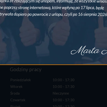
ązku ze zbliżającym się urlopem, informuję, że wszystkie wnios
ne poprzez stronę internetową, które wpłyną po 17 lipca, będę
trywała dopiero po powrocie z urlopu, czyli po 16 sierpnia 2026
Marta M
Godziny pracy
Poniedziałek
10:00 - 17:30
Wtorek
10:00 - 17:30
Środa
Nieczynne
Czwartek
10:00 - 17:30
Piątek
10:00 - 17:30