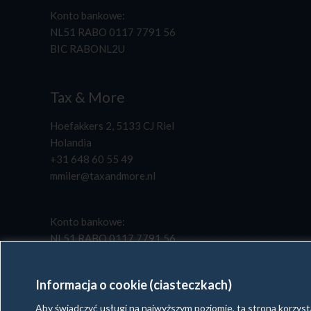
Konto bankowe:
NL51 RABO 0117 7791 56
BIC RABONL2U
Tax & More
Hoefakkers 2, 5133 CJ Riel
Holandia
+31 648 60 55 49
mmiler@taxandmore.nl
Konto bankowe:
NL51 RABO 0117 7791 56
BIC RABONL2U
Informacja o cookie (ciasteczkach)
Aby świadczyć usługi na najwyższym poziomie, ta strona korzyst