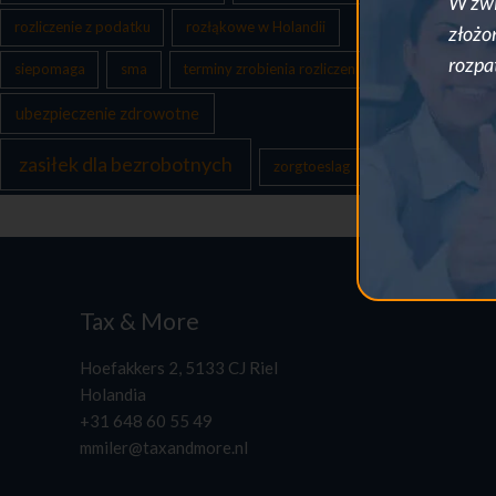
W zwi
rozliczenie z podatku
rozłąkowe w Holandii
złożo
rozpa
siepomaga
sma
terminy zrobienia rozliczenia
ubezpieczenie zdrowotne
zasiłek dla bezrobotnych
zorgtoeslag
Tax & More
Hoefakkers 2, 5133 CJ Riel
Holandia
+31 648 60 55 49
mmiler@taxandmore.nl