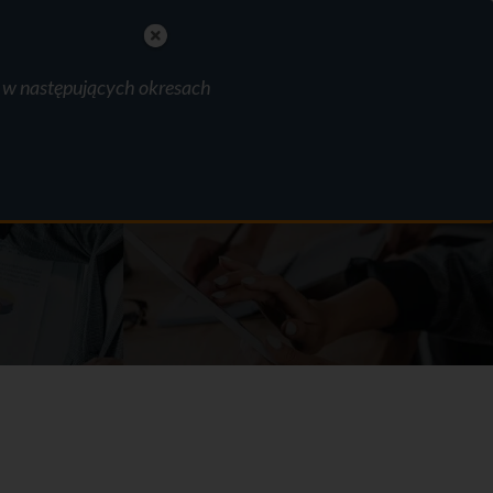
polski
English
Nederlands
e w następujących okresach
MAKE AN APPOINTMENT
ania
FAQ
Kontakt