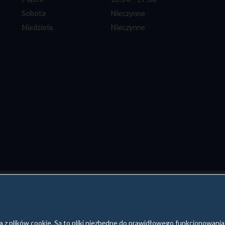
Sobota
Nieczynne
Niedziela
Nieczynne
a z plików cookie. Są to pliki niezbędne do prawidłowego funkcjonowania 