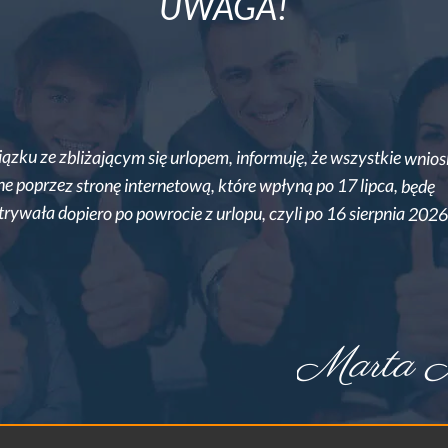
UWAGA!
ązku ze zbliżającym się urlopem, informuję, że wszystkie wnios
Deklaracje podatkowe urząd skarbowy przyjmuje cały rok od 
ne poprzez stronę internetową, które wpłyną po 17 lipca, będę
podatkowych mija 1 maja 2025. Na rozliczenie takich wniosk
trywała dopiero po powrocie z urlopu, czyli po 16 sierpnia 2026
rozliczenie wniosków, które zostały złożone po 1 marca, ur
lat od momentu złożenia wniosku. […]
T
Dowiedz się więcej »
e
r
Marta M
m
i
n
s