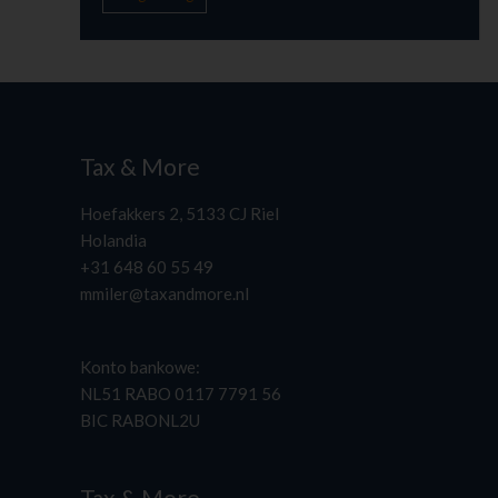
Tax & More
Hoefakkers 2, 5133 CJ Riel
Holandia
+31 648 60 55 49
mmiler@taxandmore.nl
Konto bankowe:
NL51 RABO 0117 7791 56
BIC RABONL2U
Tax & More