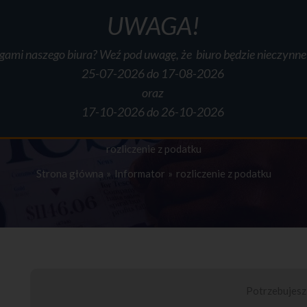
UWAGA!
ugami naszego biura? Weź pod uwagę, że biuro będzie nieczynn
O mnie
Usługi
Cennik
Informator
Formularze
Do pobr
25-07-2026 do 17-08-2026
oraz
17-10-2026 do 26-10-2026
rozliczenie z podatku
Strona główna
Informator
rozliczenie z podatku
Potrzebujes