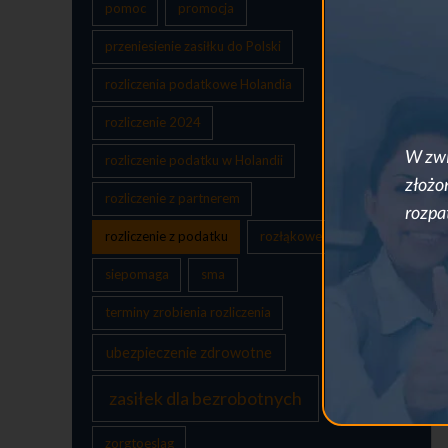
pomoc
promocja
przeniesienie zasiłku do Polski
rozliczenia podatkowe Holandia
rozliczenie 2024
W zwi
rozliczenie podatku w Holandii
złożo
rozliczenie z partnerem
rozpa
rozliczenie z podatku
rozłąkowe w Holandii
siepomaga
sma
terminy zrobienia rozliczenia
ubezpieczenie zdrowotne
zasiłek dla bezrobotnych
zorgtoeslag