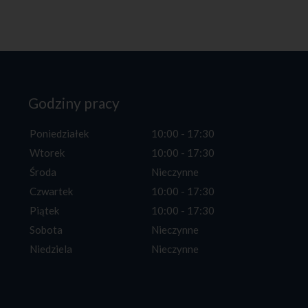
k
ł
a
d
a
n
Godziny pracy
i
a
Poniedziałek
10:00 - 17:30
w
Wtorek
10:00 - 17:30
n
i
Środa
Nieczynne
o
Czwartek
10:00 - 17:30
s
Piątek
10:00 - 17:30
k
Sobota
Nieczynne
ó
Niedziela
Nieczynne
w
z
a
r