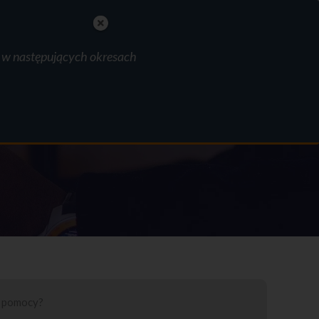
polski
English
Nederlands
e w następujących okresach
MAKE AN APPOINTMENT
ania
FAQ
Kontakt
z pomocy?