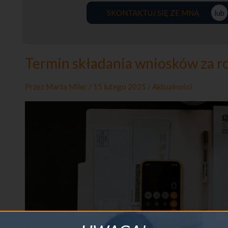
SKONTAKTUJ SIĘ ZE MNĄ
lub
Termin składania wniosków za r
Przez
Marta Miler
/
15 lutego 2025
/
Aktualności