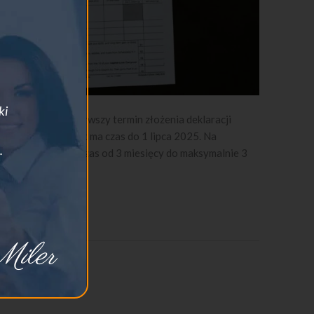
ki
1 marca 2025 Pierwszy termin złożenia deklaracji
ów Belastingdienst ma czas do 1 lipca 2025. Na
.
ząd podatkowy ma czas od 3 miesięcy do maksymalnie 3
iler