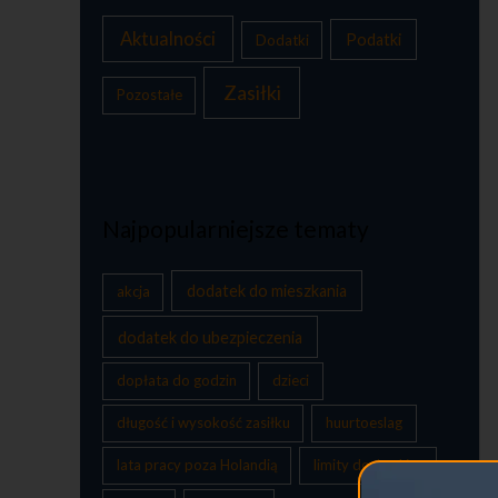
Aktualności
Podatki
Dodatki
Zasiłki
Pozostałe
Najpopularniejsze tematy
dodatek do mieszkania
akcja
dodatek do ubezpieczenia
dopłata do godzin
dzieci
długość i wysokość zasiłku
huurtoeslag
lata pracy poza Holandią
limity dochodów